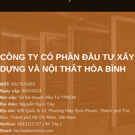
CÔNG TY CỔ PHẦN ĐẦU TƯ XÂY
DỰNG VÀ NỘI THẤT HÒA BÌNH
MST:
0317976383
Ngày cấp:
8/10/2023
Nơi cấp:
Sở Kế Hoạch Đầu Tư TPHCM
Đại diện:
Nguyễn Ngọc Tây
Địa chỉ:
639 Quốc lộ 13, Phường Hiệp Bình Phước, Thành phố Thủ
Đức, Thành phố Hồ Chí Minh, Việt Nam
Hotline:
0813112727 ( Mr Tây )
Email:
tay.hoabinhdoor.com