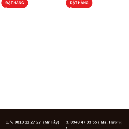
ĐẶT HÀNG
ĐẶT HÀNG
1.
0813 11 27 27 (Mr Tây)
3.
0943 47 33 55
( Ms. Hương
5
)