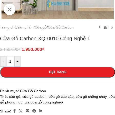
Click to enlarge
Trang chủ
/
sản phẩm
/
Cửa gỗ
/
Cửa Gỗ Carbon
Cửa Gỗ Carbon XQ-0010 Công Nghệ 1
1.950.000
₫
2.150.000
₫
-
+
ĐẶT HÀNG
Danh mục:
Cửa Gỗ Carbon
Thẻ:
cửa gỗ
,
cửa gỗ cacbon
,
cửa gỗ cao cấp
,
cửa gỗ chống cháy
,
cửa
gỗ phòng ngủ
,
giá cửa gỗ công nghiệp
Share: