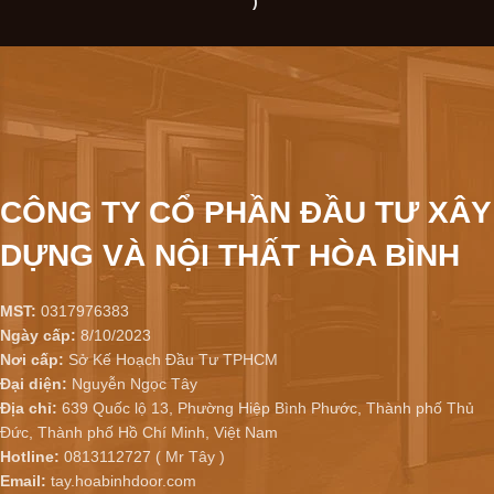
)
CÔNG TY CỔ PHẦN ĐẦU TƯ XÂY
DỰNG VÀ NỘI THẤT HÒA BÌNH
MST:
0317976383
Ngày cấp:
8/10/2023
Nơi cấp:
Sở Kế Hoạch Đầu Tư TPHCM
Đại diện:
Nguyễn Ngọc Tây
Địa chỉ:
639 Quốc lộ 13, Phường Hiệp Bình Phước, Thành phố Thủ
Đức, Thành phố Hồ Chí Minh, Việt Nam
Hotline:
0813112727 ( Mr Tây )
Email:
tay.hoabinhdoor.com