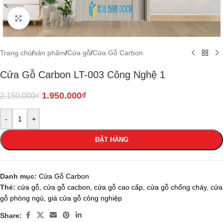
Click to enlarge
Trang chủ
/
sản phẩm
/
Cửa gỗ
/
Cửa Gỗ Carbon
Cửa Gỗ Carbon LT-003 Công Nghệ 1
1.950.000
₫
2.150.000
₫
-
+
ĐẶT HÀNG
Danh mục:
Cửa Gỗ Carbon
Thẻ:
cửa gỗ
,
cửa gỗ cacbon
,
cửa gỗ cao cấp
,
cửa gỗ chống cháy
,
cửa
gỗ phòng ngủ
,
giá cửa gỗ công nghiệp
Share: