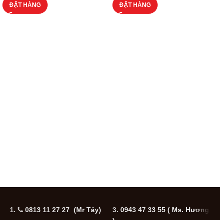
ĐẶT HÀNG
ĐẶT HÀNG
1.
0813 11 27 27 (Mr Tây)
3.
0943 47 33 55
( Ms. Hương
5