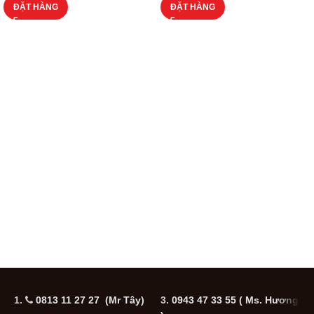
ĐẶT HÀNG
ĐẶT HÀNG
1.
0813 11 27 27 (Mr Tây)
3.
0943 47 33 55
( Ms. Hương
5