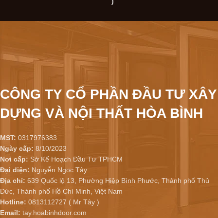
)
CÔNG TY CỔ PHẦN ĐẦU TƯ XÂY
DỰNG VÀ NỘI THẤT HÒA BÌNH
MST:
0317976383
Ngày cấp:
8/10/2023
Nơi cấp:
Sở Kế Hoạch Đầu Tư TPHCM
Đại diện:
Nguyễn Ngọc Tây
Địa chỉ:
639 Quốc lộ 13, Phường Hiệp Bình Phước, Thành phố Thủ
Đức, Thành phố Hồ Chí Minh, Việt Nam
Hotline:
0813112727 ( Mr Tây )
Email:
tay.hoabinhdoor.com