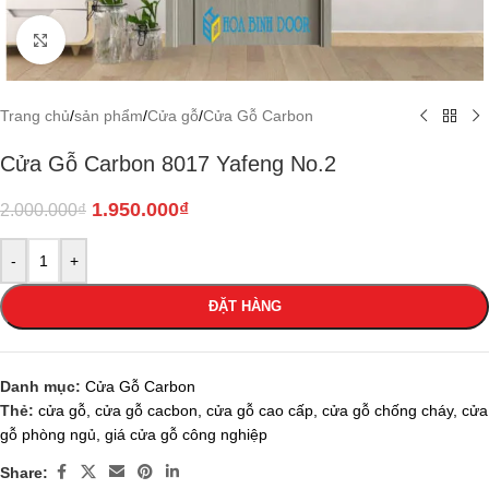
Click to enlarge
Trang chủ
/
sản phẩm
/
Cửa gỗ
/
Cửa Gỗ Carbon
Cửa Gỗ Carbon 8017 Yafeng No.2
1.950.000
₫
2.000.000
₫
-
+
ĐẶT HÀNG
Danh mục:
Cửa Gỗ Carbon
Thẻ:
cửa gỗ
,
cửa gỗ cacbon
,
cửa gỗ cao cấp
,
cửa gỗ chống cháy
,
cửa
gỗ phòng ngủ
,
giá cửa gỗ công nghiệp
Share: