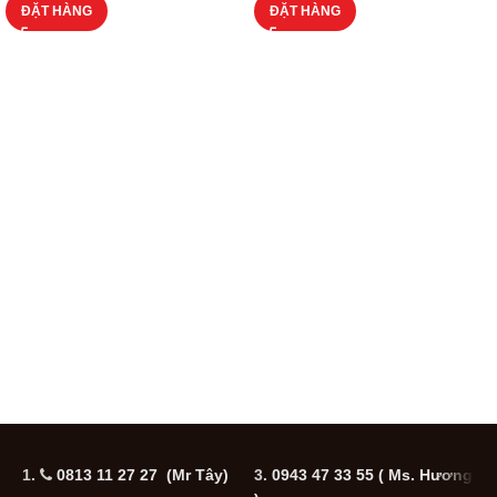
ĐẶT HÀNG
ĐẶT HÀNG
1.
0813 11 27 27 (Mr Tây)
3.
0943 47 33 55
( Ms. Hương
5