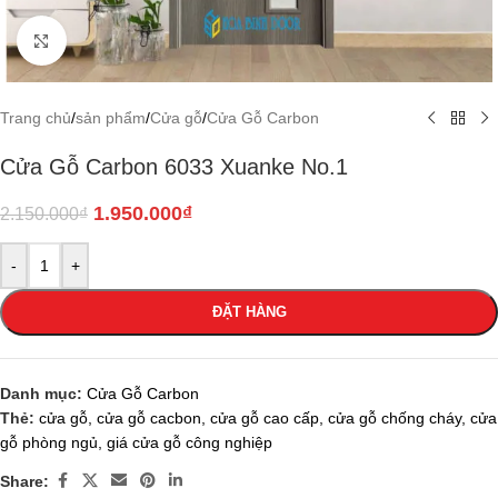
Click to enlarge
Trang chủ
/
sản phẩm
/
Cửa gỗ
/
Cửa Gỗ Carbon
Cửa Gỗ Carbon 6033 Xuanke No.1
1.950.000
₫
2.150.000
₫
-
+
ĐẶT HÀNG
Danh mục:
Cửa Gỗ Carbon
Thẻ:
cửa gỗ
,
cửa gỗ cacbon
,
cửa gỗ cao cấp
,
cửa gỗ chống cháy
,
cửa
gỗ phòng ngủ
,
giá cửa gỗ công nghiệp
Share: