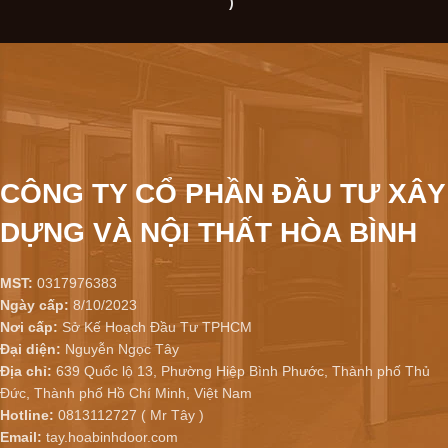
)
CÔNG TY CỔ PHẦN ĐẦU TƯ XÂY
DỰNG VÀ NỘI THẤT HÒA BÌNH
MST:
0317976383
Ngày cấp:
8/10/2023
Nơi cấp:
Sở Kế Hoạch Đầu Tư TPHCM
Đại diện:
Nguyễn Ngọc Tây
Địa chỉ:
639 Quốc lộ 13, Phường Hiệp Bình Phước, Thành phố Thủ
Đức, Thành phố Hồ Chí Minh, Việt Nam
Hotline:
0813112727 ( Mr Tây )
Email:
tay.hoabinhdoor.com