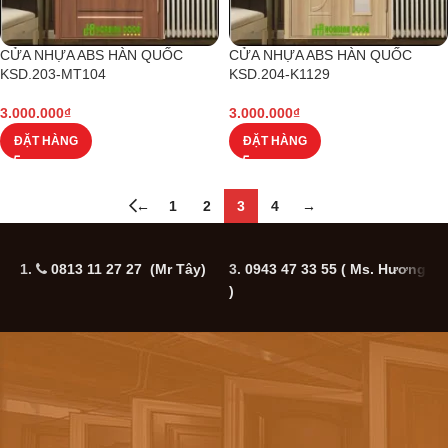
CỬA NHỰA ABS HÀN QUỐC
CỬA NHỰA ABS HÀN QUỐC
KSD.203-MT104
KSD.204-K1129
3.000.000
₫
3.000.000
₫
ĐẶT HÀNG
ĐẶT HÀNG
←
1
2
3
4
→
1.
0813 11 27 27 (Mr Tây)
3.
0943 47 33 55
( Ms. Hương
5
)