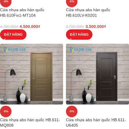
-4%
-5%
Cửa nhựa abs hàn quốc
Cửa nhựa abs hàn quốc
HB.610Fix1-MT104
HB.610LV-K0201
4.500.000
₫
3.500.000
₫
4.700.000
₫
3.700.000
₫
ĐẶT HÀNG
ĐẶT HÀNG
-9%
-9%
Cửa nhựa abs hàn quốc HB.611-
Cửa nhựa abs hàn quốc HB.611-
MQ808
U6405