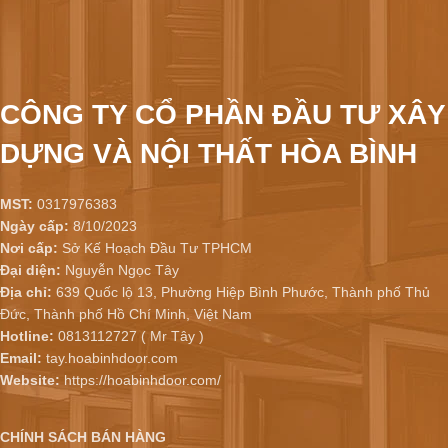
CÔNG TY CỔ PHẦN ĐẦU TƯ XÂY
DỰNG VÀ NỘI THẤT HÒA BÌNH
MST:
0317976383
Ngày cấp:
8/10/2023
Nơi cấp:
Sở Kế Hoạch Đầu Tư TPHCM
Đại diện:
Nguyễn Ngọc Tây
Địa chỉ:
639 Quốc lộ 13, Phường Hiệp Bình Phước, Thành phố Thủ
Đức, Thành phố Hồ Chí Minh, Việt Nam
Hotline:
0813112727 ( Mr Tây )
Email:
tay.hoabinhdoor.com
Website:
https://hoabinhdoor.com/
CHÍNH SÁCH BÁN HÀNG