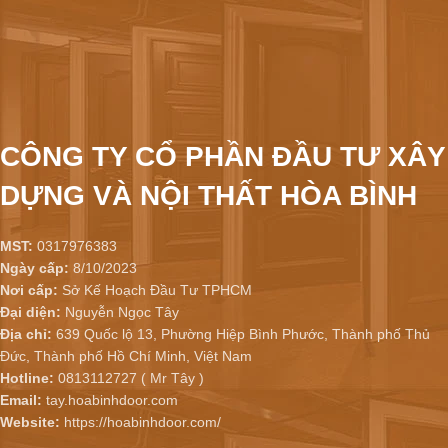
CÔNG TY CỔ PHẦN ĐẦU TƯ XÂY
DỰNG VÀ NỘI THẤT HÒA BÌNH
MST:
0317976383
Ngày cấp:
8/10/2023
Nơi cấp:
Sở Kế Hoạch Đầu Tư TPHCM
Đại diện:
Nguyễn Ngọc Tây
Địa chỉ:
639 Quốc lộ 13, Phường Hiệp Bình Phước, Thành phố Thủ
Đức, Thành phố Hồ Chí Minh, Việt Nam
Hotline:
0813112727 ( Mr Tây )
Email:
tay.hoabinhdoor.com
Website:
https://hoabinhdoor.com/