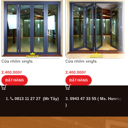
Cửa nhôm xingfa
Cửa nhôm xingfa
2.400.000
₫
2.400.000
₫
ĐẶT HÀNG
ĐẶT HÀNG
1.
0813 11 27 27 (Mr Tây)
3.
0943 47 33 55
( Ms. Hương
5
)