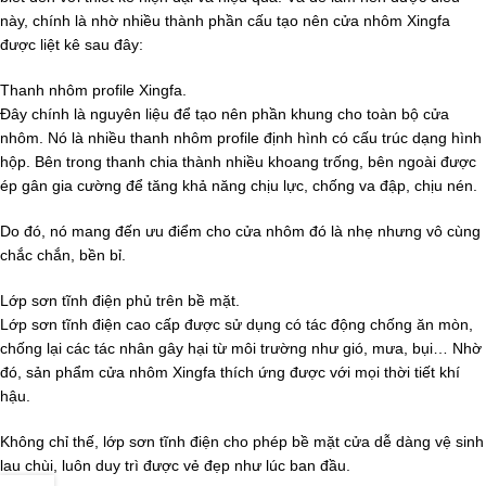
này, chính là nhờ nhiều thành phần cấu tạo nên cửa nhôm Xingfa
được liệt kê sau đây:
Thanh nhôm profile Xingfa.
Đây chính là nguyên liệu để tạo nên phần khung cho toàn bộ cửa
nhôm. Nó là nhiều thanh nhôm profile định hình có cấu trúc dạng hình
hộp. Bên trong thanh chia thành nhiều khoang trống, bên ngoài được
ép gân gia cường để tăng khả năng chịu lực, chống va đập, chịu nén.
Do đó, nó mang đến ưu điểm cho cửa nhôm đó là nhẹ nhưng vô cùng
chắc chắn, bền bỉ.
Lớp sơn tĩnh điện phủ trên bề mặt.
Lớp sơn tĩnh điện cao cấp được sử dụng có tác động chống ăn mòn,
chống lại các tác nhân gây hại từ môi trường như gió, mưa, bụi… Nhờ
đó, sản phẩm cửa nhôm Xingfa thích ứng được với mọi thời tiết khí
hậu.
Không chỉ thế, lớp sơn tĩnh điện cho phép bề mặt cửa dễ dàng vệ sinh
lau chùi, luôn duy trì được vẻ đẹp như lúc ban đầu.