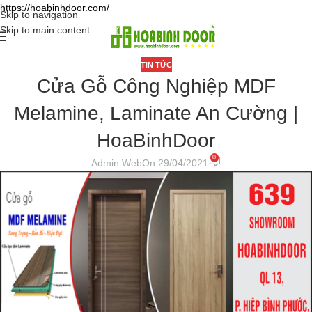
https://hoabinhdoor.com/
Skip to navigation
Skip to main content
TIN TỨC
Cửa Gỗ Công Nghiệp MDF
Melamine, Laminate An Cường |
HoaBinhDoor
0
Admin Web
On 29/04/2021