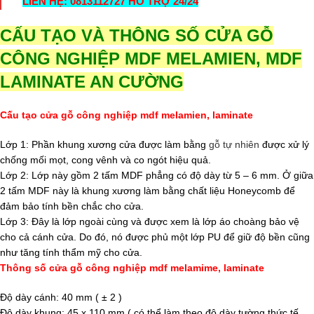
LIÊN HỆ: 0813112727 HỖ TRỢ 24/24
CẤU TẠO VÀ THÔNG SỐ CỬA GỖ
CÔNG NGHIỆP MDF MELAMIEN, MDF
LAMINATE AN CƯỜNG
Cấu tạo cửa gỗ công nghiệp mdf melamien, laminate
Lớp 1: Phần khung xương cửa được làm bằng
gỗ tự nhiên
được xử lý
chống mối mọt, cong vênh và co ngót hiệu quả.
Lớp 2: Lớp này gồm 2 tấm MDF phẳng có độ dày từ 5 – 6 mm. Ở giữa
2 tấm MDF này là khung xương làm bằng chất liệu Honeycomb để
đảm bảo tính bền chắc cho cửa.
Lớp 3: Đây là lớp ngoài cùng và được xem là lớp áo choàng bảo vệ
cho cả cánh cửa. Do đó, nó được phủ một lớp PU để giữ độ bền cũng
như tăng tính thẩm mỹ cho cửa.
Thông số cửa gỗ công nghiệp mdf melamime, laminate
Độ dày cánh: 40 mm ( ± 2 )
Độ dày khung: 45 x 110 mm ( có thể làm theo độ dày tường thức tế