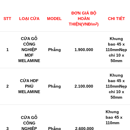
ĐƠN GIÁ BỘ
STT
LOA
̣I CỬA
MODEL
HOÀN
CHI TIẾT
THIỆN
(VNĐ/m
)
2
CỬA GỖ
Khung
CÔNG
bao 45 x
1
NGHIỆP
Phẳng
1.900.000
110mm
Nẹp
MDF
chỉ 10 x
MELAMINE
50mm
Khung
CỬA HDF
bao 45 x
2
PHỦ
Phẳng
2.100.000
110mm
Nẹp
MELAMINE
chỉ 10 x
50mm
Khung
bao 45 x
CỬA GỖ
110mm
CÔNG
3
NGHIỆP
Phẳng
2.600.000