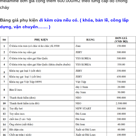
melamine đơn giá cộng thêm 600.000/m2 theo từng cấp độ chống
cháy
Bảng giá phụ kiện
đi kèm cửa nếu có. ( khóa, bản lề, công lắp
dựng, vận chuyển……. )