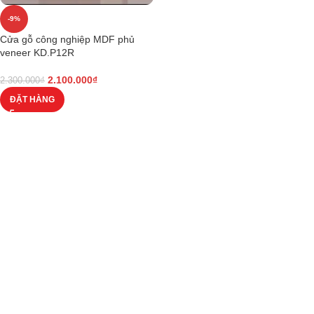
-9%
Cửa gỗ công nghiệp MDF phủ
veneer KD.P12R
2.100.000
₫
2.300.000
₫
ĐẶT HÀNG