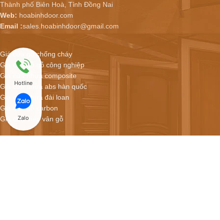
Thành phố Biên Hoà, Tỉnh Đồng Nai
Web:
hoabinhdoor.com
Email :
sales.hoabinhdoor@gmail.com
Giá cửa gỗ chống cháy
Giá cửa gỗ gỗ công nghiệp
Giá cửa nhựa composite
Hotline
Giá cửa nhựa abs hàn quốc
Giá cửa nhựa đài loan
Giá cửa gỗ carbon
Zalo
Giá cửa thép vân gỗ
Hoabinhdoor - Showroom cửa online
CỬA NHỰA COMPOSITE GIÁ CHỈ 2.900.000/BỘ