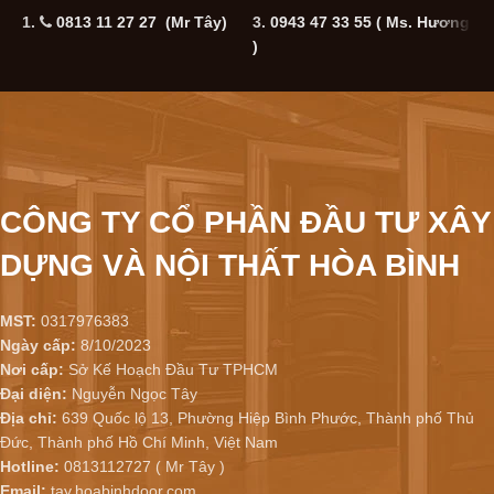
1.
0813 11 27 27 (Mr Tây)
3.
0943 47 33 55
( Ms. Hương
5
)
CÔNG TY CỔ PHẦN ĐẦU TƯ XÂY
DỰNG VÀ NỘI THẤT HÒA BÌNH
MST:
0317976383
Ngày cấp:
8/10/2023
Nơi cấp:
Sở Kế Hoạch Đầu Tư TPHCM
Đại diện:
Nguyễn Ngọc Tây
Địa chỉ:
639 Quốc lộ 13, Phường Hiệp Bình Phước, Thành phố Thủ
Đức, Thành phố Hồ Chí Minh, Việt Nam
Hotline:
0813112727 ( Mr Tây )
Email:
tay.hoabinhdoor.com