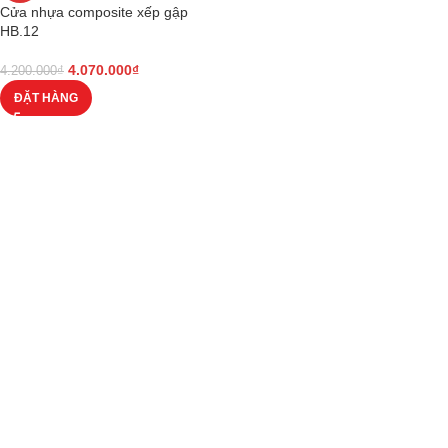
Cửa nhựa composite xếp gập
HB.12
4.070.000
₫
4.200.000
₫
ĐẶT HÀNG