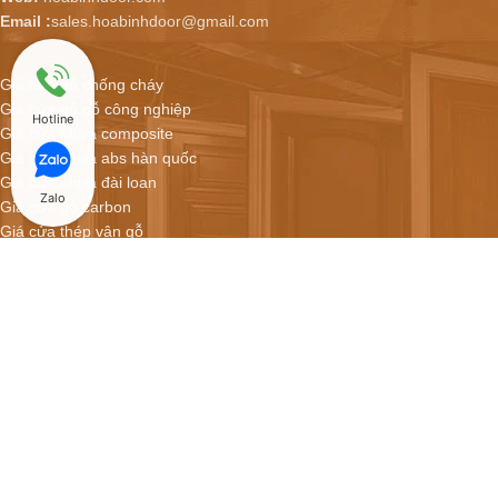
Email :
sales.hoabinhdoor@gmail.com
Giá cửa gỗ chống cháy
Giá cửa gỗ gỗ công nghiệp
Hotline
Giá cửa nhựa composite
Giá cửa nhựa abs hàn quốc
Giá cửa nhựa đài loan
Zalo
Giá cửa gỗ carbon
Giá cửa thép vân gỗ
Hoabinhdoor - Showroom cửa online
CỬA NHỰA COMPOSITE GIÁ CHỈ 2.900.000/BỘ