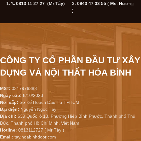
1.
0813 11 27 27 (Mr Tây)
3.
0943 47 33 55
( Ms. Hương
5
)
CÔNG TY CỔ PHẦN ĐẦU TƯ XÂY
DỰNG VÀ NỘI THẤT HÒA BÌNH
MST:
0317976383
Ngày cấp:
8/10/2023
Nơi cấp:
Sở Kế Hoạch Đầu Tư TPHCM
Đại diện:
Nguyễn Ngọc Tây
Địa chỉ:
639 Quốc lộ 13, Phường Hiệp Bình Phước, Thành phố Thủ
Đức, Thành phố Hồ Chí Minh, Việt Nam
Hotline:
0813112727 ( Mr Tây )
Email:
tay.hoabinhdoor.com