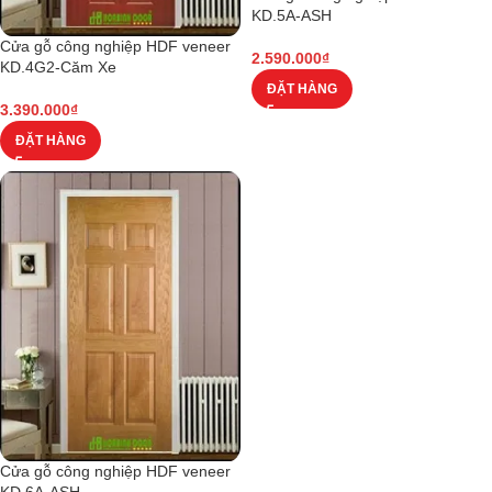
KD.5A-ASH
Cửa gỗ công nghiệp HDF veneer
2.590.000
₫
KD.4G2-Căm Xe
ĐẶT HÀNG
3.390.000
₫
ĐẶT HÀNG
Cửa gỗ công nghiệp HDF veneer
KD.6A-ASH