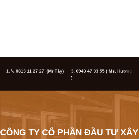
1.
0813 11 27 27 (Mr Tây)
3.
0943 47 33 55
( Ms. Hương
5
)
CÔNG TY CỔ PHẦN ĐẦU TƯ XÂY