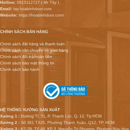
Hotline:
0813112727 ( Mr Tây )
Email:
tay.hoabinhdoor.com
Website:
https://hoabinhdoor.com/
CHÍNH SÁCH BÁN HÀNG
Chính sách đặt hàng và thanh toán
Chính sách vận chuyển và giao hàng
Chính sách đổi trả/hoàn tiền
Chính sách bảo mật thông tin
Chính sách bảo hành
HỆ THỐNG XƯỞNG SẢN XUẤT
Xưởng 1 :
Đường TL 31, P. Thạnh Lộc, Q. 12, Tp.HCM
Xưởng 2 :
Số 361 TX25, Phường Thạnh Xuân, Q12, TP. HCM.
Xưởng 3 :
K2-39, Tổ 48, KP 3, Nguyễn Tri Phương, Phường Bửu Hòa,