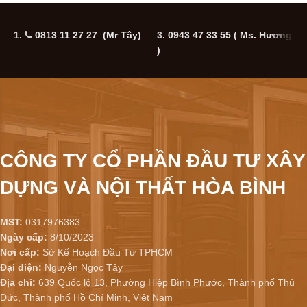
1.
0813 11 27 27 (Mr Tây)
3.
0943 47 33 55
( Ms. Hương
5
)
CÔNG TY CỔ PHẦN ĐẦU TƯ XÂY
DỰNG VÀ NỘI THẤT HÒA BÌNH
MST:
0317976383
Ngày cấp:
8/10/2023
Nơi cấp:
Sở Kế Hoạch Đầu Tư TPHCM
Đại diện:
Nguyễn Ngọc Tây
Địa chỉ:
639 Quốc lộ 13, Phường Hiệp Bình Phước, Thành phố Thủ
Đức, Thành phố Hồ Chí Minh, Việt Nam