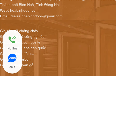
Thành phố Biên Hoà, Tỉnh Đồng Nai
Web:
hoabinhdoor.com
Email :
sales.hoabinhdoor@gmail.com
Giá cửa gỗ chống cháy
Giá cửa gỗ gỗ công nghiệp
Giá cửa nhựa composite
Giá cửa nhựa abs hàn quốc
Hotline
Giá cửa nhựa đài loan
Giá cửa gỗ carbon
Giá cửa thép vân gỗ
Zalo
Hoabinhdoor - Showroom cửa online
CỬA NHỰA COMPOSITE GIÁ CHỈ 2.900.000/BỘ