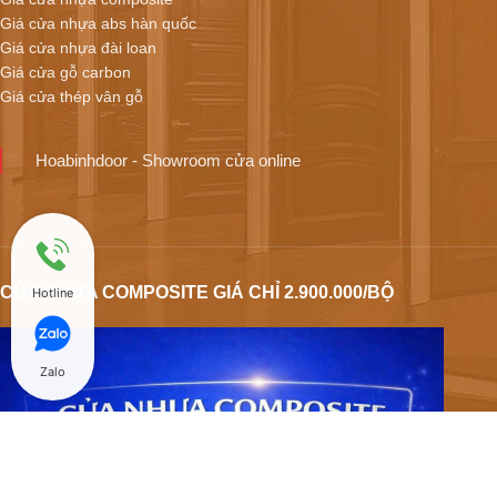
Giá cửa nhựa abs hàn quốc
Giá cửa nhựa đài loan
Giá cửa gỗ carbon
Giá cửa thép vân gỗ
Hoabinhdoor - Showroom cửa online
CỬA NHỰA COMPOSITE GIÁ CHỈ 2.900.000/BỘ
Hotline
Zalo