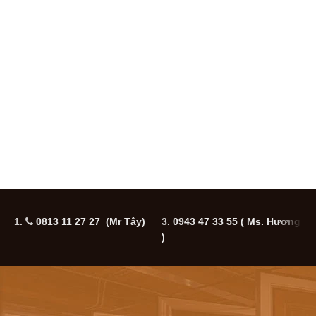
1.
0813 11 27 27 (Mr Tây)
3.
0943 47 33 55
( Ms. Hương
5
)