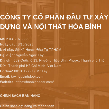
CÔNG TY CỔ PHẦN ĐẦU TƯ XÂY
DỰNG VÀ NỘI THẤT HÒA BÌNH
MST:
0317976383
Ngày cấp:
8/10/2023
Nơi cấp:
Sở Kế Hoạch Đầu Tư TPHCM
Đại diện:
Nguyễn Ngọc Tây
Địa chỉ:
639 Quốc lộ 13, Phường Hiệp Bình Phước, Thành phố Thủ
Đức, Thành phố Hồ Chí Minh, Việt Nam
Hotline:
0813112727 ( Mr Tây )
Email:
tay.hoabinhdoor.com
Website:
https://hoabinhdoor.com/
CHÍNH SÁCH BÁN HÀNG
Chính sách đặt hàng và thanh toán