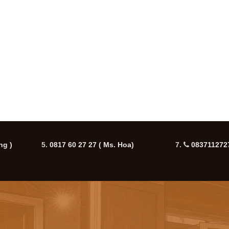
ng )
5.
0817 60 27 27
( Ms. Hoa)
7.
0837112727