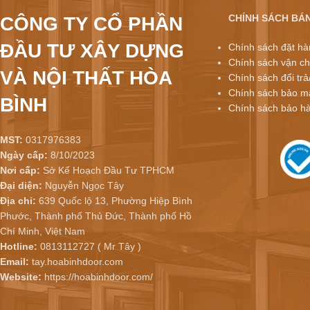
CHÍNH SÁCH BÁ
CÔNG TY CỔ PHẦN
ĐẦU TƯ XÂY DỰNG
Chính sách đặt hà
Chính sách vận ch
VÀ NỘI THẤT HÒA
Chính sách đổi trả
Chính sách bảo mậ
BÌNH
Chính sách bảo h
MST:
0317976383
Ngày cấp:
8/10/2023
Nơi cấp:
Sở Kế Hoạch Đầu Tư TPHCM
Đại diện:
Nguyễn Ngọc Tây
Địa chỉ:
639 Quốc lộ 13, Phường Hiệp Bình
Phước, Thành phố Thủ Đức, Thành phố Hồ
Chí Minh, Việt Nam
Hotline:
0813112727 ( Mr Tây )
Email:
tay.hoabinhdoor.com
Website:
https://hoabinhdoor.com/