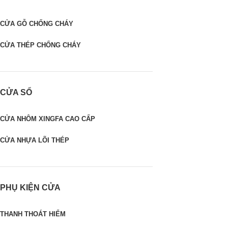
CỬA GỖ CHỐNG CHÁY
CỬA THÉP CHỐNG CHÁY
CỬA SỔ
CỬA NHÔM XINGFA CAO CẤP
CỬA NHỰA LÕI THÉP
PHỤ KIỆN CỬA
THANH THOÁT HIỂM