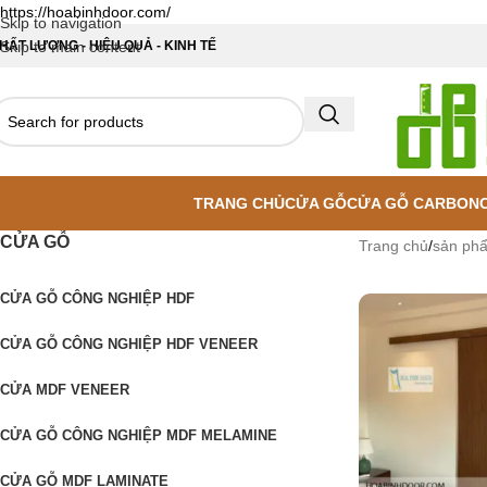
https://hoabinhdoor.com/
Skip to navigation
HẤT LƯỢNG - HIỆU QUẢ - KINH TẾ
Skip to main content
TRANG CHỦ
CỬA GỖ
CỬA GỖ CARBON
CỬA GỖ
Trang chủ
/
sản ph
CỬA GỖ CÔNG NGHIỆP HDF
CỬA GỖ CÔNG NGHIỆP HDF VENEER
CỬA MDF VENEER
CỬA GỖ CÔNG NGHIỆP MDF MELAMINE
CỬA GỖ MDF LAMINATE