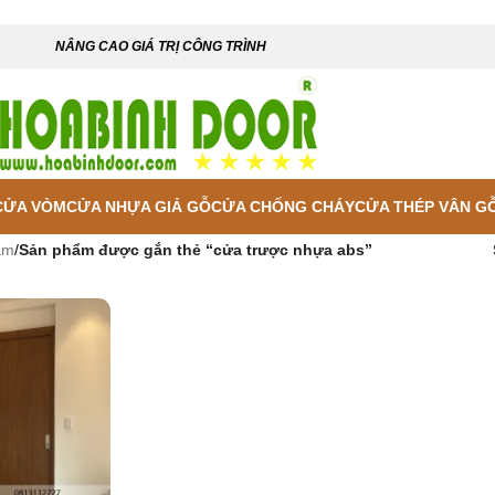
NÂNG CAO GIÁ TRỊ CÔNG TRÌNH
CỬA VÒM
CỬA NHỰA GIẢ GỖ
CỬA CHỐNG CHÁY
CỬA THÉP VÂN G
ẩm
/
Sản phẩm được gắn thẻ “cửa trược nhựa abs”