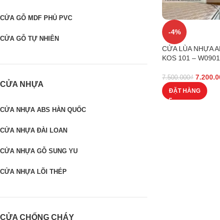
CỬA GỖ MDF PHỦ PVC
-4%
CỬA GỖ TỰ NHIÊN
CỬA LÙA NHỰA 
KOS 101 – W0901
7.200.0
7.500.000
₫
CỬA NHỰA
ĐẶT HÀNG
CỬA NHỰA ABS HÀN QUỐC
CỬA NHỰA ĐÀI LOAN
CỬA NHỰA GỖ SUNG YU
CỬA NHỰA LÕI THÉP
CỬA CHỐNG CHÁY