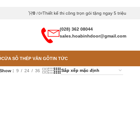
0
Thiết kế thi công trọn gói tặng ngay 5 triệu
/
0
₫
(028) 362 08044
sales.hoabinhdoor@gmail.com
Ỗ
CỬA SỖ THÉP VÂN GỖ
TIN TỨC
Show
9
24
36