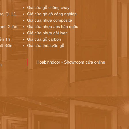
Giá cửa gỗ chống cháy
c, Q. 12,
Giá cửa gỗ gỗ công nghiệp
Giá cửa nhựa composite
ạnh Xuân,
Giá cửa nhựa abs hàn quốc
Giá cửa nhựa đài loan
ễn Tri
Giá cửa gỗ carbon
ố Biên
Giá cửa thép vân gỗ
Hoabinhdoor - Showroom cửa online
m