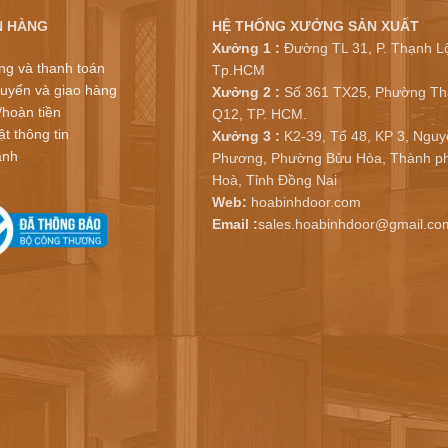
N HÀNG
HỆ THỐNG XƯỞNG SẢN XUẤT
Xưởng 1 :
Đường TL 31, P. Thạnh Lộ
ng và thanh toán
Tp.HCM
uyển và giao hàng
Xưởng 2 :
Số 361 TX25, Phường Th
/hoàn tiền
Q12, TP. HCM.
t thông tin
Xưởng 3 :
K2-39, Tổ 48, KP 3, Nguy
ành
Phương, Phường Bửu Hòa, Thành ph
Hoà, Tỉnh Đồng Nai
Web:
hoabinhdoor.com
Email :
sales.hoabinhdoor@gmail.co