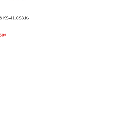
gỗ KS-41.CS3.K-
50
₫