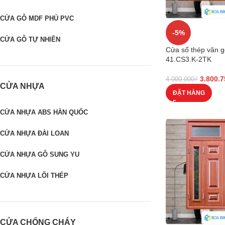
CỬA GỖ MDF PHỦ PVC
-5%
CỬA GỖ TỰ NHIÊN
Cửa sổ thép vân 
41.CS3.K-2TK
3.800.7
4.000.000
₫
CỬA NHỰA
ĐẶT HÀNG
CỬA NHỰA ABS HÀN QUỐC
CỬA NHỰA ĐÀI LOAN
CỬA NHỰA GỖ SUNG YU
CỬA NHỰA LÕI THÉP
CỬA CHỐNG CHÁY