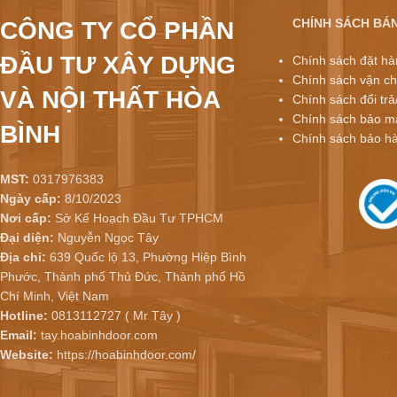
CHÍNH SÁCH BÁ
CÔNG TY CỔ PHẦN
ĐẦU TƯ XÂY DỰNG
Chính sách đặt hà
Chính sách vận ch
VÀ NỘI THẤT HÒA
Chính sách đổi trả
Chính sách bảo mậ
BÌNH
Chính sách bảo h
MST:
0317976383
Ngày cấp:
8/10/2023
Nơi cấp:
Sở Kế Hoạch Đầu Tư TPHCM
Đại diện:
Nguyễn Ngọc Tây
Địa chỉ:
639 Quốc lộ 13, Phường Hiệp Bình
Phước, Thành phố Thủ Đức, Thành phố Hồ
Chí Minh, Việt Nam
Hotline:
0813112727 ( Mr Tây )
Email:
tay.hoabinhdoor.com
Website:
https://hoabinhdoor.com/