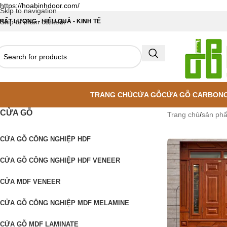
https://hoabinhdoor.com/
Skip to navigation
HẤT LƯỢNG - HIỆU QUẢ - KINH TẾ
Skip to main content
TRANG CHỦ
CỬA GỖ
CỬA GỖ CARBON
CỬA GỖ
Trang chủ
/
sản ph
CỬA GỖ CÔNG NGHIỆP HDF
CỬA GỖ CÔNG NGHIỆP HDF VENEER
CỬA MDF VENEER
CỬA GỖ CÔNG NGHIỆP MDF MELAMINE
CỬA GỖ MDF LAMINATE