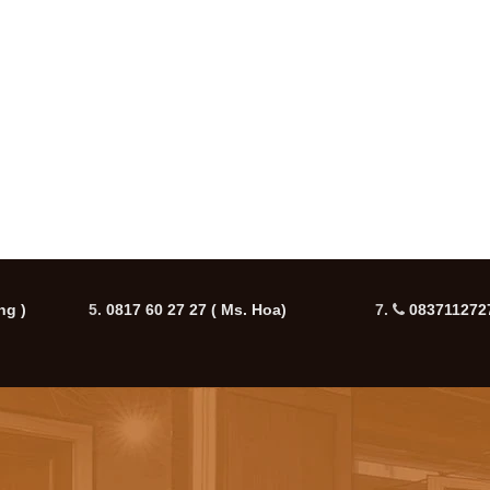
ng )
5.
0817 60 27 27
( Ms. Hoa)
7.
0837112727