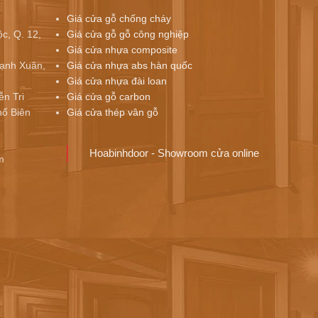
Giá cửa gỗ chống cháy
c, Q. 12,
Giá cửa gỗ gỗ công nghiệp
Giá cửa nhựa composite
ạnh Xuân,
Giá cửa nhựa abs hàn quốc
Giá cửa nhựa đài loan
ễn Tri
Giá cửa gỗ carbon
ố Biên
Giá cửa thép vân gỗ
Hoabinhdoor - Showroom cửa online
m