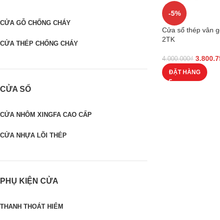
-5%
CỬA GỖ CHỐNG CHÁY
Cửa sổ thép vân 
2TK
CỬA THÉP CHỐNG CHÁY
3.800.7
4.000.000
₫
ĐẶT HÀNG
CỬA SỔ
CỬA NHÔM XINGFA CAO CẤP
CỬA NHỰA LÕI THÉP
PHỤ KIỆN CỬA
THANH THOÁT HIỂM