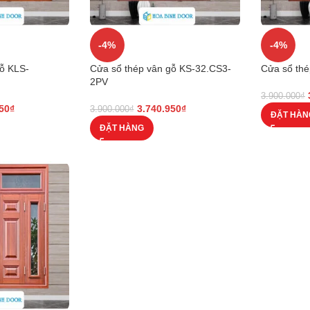
-4%
-4%
gỗ KLS-
Cửa sổ thép vân gỗ KS-32.CS3-
Cửa sổ thé
2PV
3.900.000
₫
50
₫
3.740.950
₫
3.900.000
₫
ĐẶT HÀN
ĐẶT HÀNG