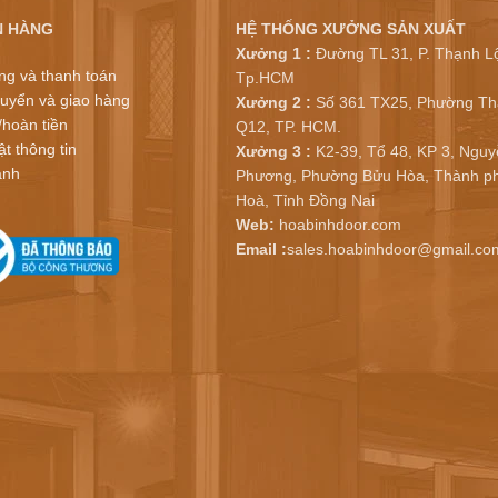
N HÀNG
HỆ THỐNG XƯỞNG SẢN XUẤT
Xưởng 1 :
Đường TL 31, P. Thạnh Lộ
ng và thanh toán
Tp.HCM
uyển và giao hàng
Xưởng 2 :
Số 361 TX25, Phường Th
/hoàn tiền
Q12, TP. HCM.
t thông tin
Xưởng 3 :
K2-39, Tổ 48, KP 3, Nguy
ành
Phương, Phường Bửu Hòa, Thành ph
Hoà, Tỉnh Đồng Nai
Web:
hoabinhdoor.com
Email :
sales.hoabinhdoor@gmail.co