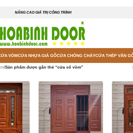
NÂNG CAO GIÁ TRỊ CÔNG TRÌNH
CỬA VÒM
CỬA NHỰA GIẢ GỖ
CỬA CHỐNG CHÁY
CỬA THÉP VÂN G
ẩm
/
Sản phẩm được gắn thẻ “cửa sổ vòm”