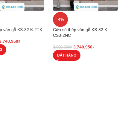
-4%
p vân gỗ KS-32.K-2TK
Cửa sổ thép vân gỗ KS-32.K-
CS3-2NC
3.740.950
₫
3.740.950
₫
3.900.000
₫
G
ĐẶT HÀNG