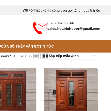
0
Thiết kế thi công trọn gói tặng ngay 5 triệu
/
0
₫
(028) 362 08044
sales.hoabinhdoor@gmail.com
Ỗ
CỬA SỖ THÉP VÂN GỖ
TIN TỨC
Show
9
24
36