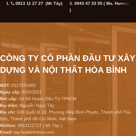
1.
0813 11 27 27 (Mr Tây)
3.
0943 47 33 55
( Ms. Hương
5
)
CÔNG TY CỔ PHẦN ĐẦU TƯ XÂY
DỰNG VÀ NỘI THẤT HÒA BÌNH
MST:
0317976383
Ngày cấp:
8/10/2023
Nơi cấp:
Sở Kế Hoạch Đầu Tư TPHCM
Đại diện:
Nguyễn Ngọc Tây
Địa chỉ:
639 Quốc lộ 13, Phường Hiệp Bình Phước, Thành phố Thủ
Đức, Thành phố Hồ Chí Minh, Việt Nam
Hotline:
0813112727 ( Mr Tây )
Email:
tay.hoabinhdoor.com