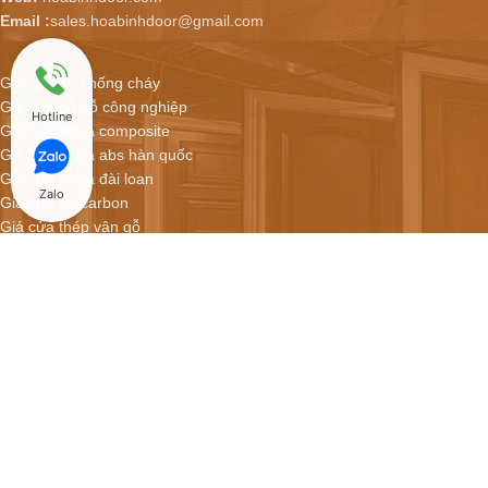
Email :
sales.hoabinhdoor@gmail.com
Giá cửa gỗ chống cháy
Giá cửa gỗ gỗ công nghiệp
Hotline
Giá cửa nhựa composite
Giá cửa nhựa abs hàn quốc
Giá cửa nhựa đài loan
Zalo
Giá cửa gỗ carbon
Giá cửa thép vân gỗ
Hoabinhdoor - Showroom cửa online
CỬA NHỰA COMPOSITE GIÁ CHỈ 2.900.000/BỘ