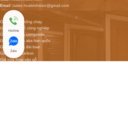
Email :
sales.hoabinhdoor@gmail.com
Giá cửa gỗ chống cháy
Giá cửa gỗ gỗ công nghiệp
Hotline
Giá cửa nhựa composite
Giá cửa nhựa abs hàn quốc
Giá cửa nhựa đài loan
Zalo
Giá cửa gỗ carbon
Giá cửa thép vân gỗ
Hoabinhdoor - Showroom cửa online
CỬA NHỰA COMPOSITE GIÁ CHỈ 2.900.000/BỘ