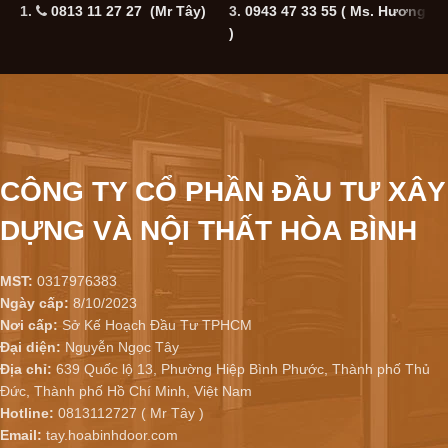
1.
0813 11 27 27 (Mr Tây)
3.
0943 47 33 55
( Ms. Hương
5
)
CÔNG TY CỔ PHẦN ĐẦU TƯ XÂY
DỰNG VÀ NỘI THẤT HÒA BÌNH
MST:
0317976383
Ngày cấp:
8/10/2023
Nơi cấp:
Sở Kế Hoạch Đầu Tư TPHCM
Đại diện:
Nguyễn Ngọc Tây
Địa chỉ:
639 Quốc lộ 13, Phường Hiệp Bình Phước, Thành phố Thủ
Đức, Thành phố Hồ Chí Minh, Việt Nam
Hotline:
0813112727 ( Mr Tây )
Email:
tay.hoabinhdoor.com