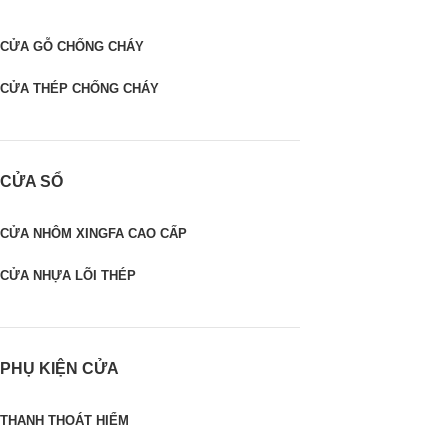
CỬA GỖ CHỐNG CHÁY
CỬA THÉP CHỐNG CHÁY
CỬA SỔ
CỬA NHÔM XINGFA CAO CẤP
CỬA NHỰA LÕI THÉP
PHỤ KIỆN CỬA
THANH THOÁT HIỂM