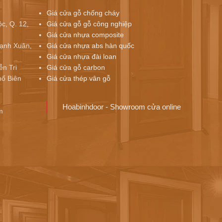
Giá cửa gỗ chống cháy
c, Q. 12,
Giá cửa gỗ gỗ công nghiệp
Giá cửa nhựa composite
ạnh Xuân,
Giá cửa nhựa abs hàn quốc
Giá cửa nhựa đài loan
ễn Tri
Giá cửa gỗ carbon
ố Biên
Giá cửa thép vân gỗ
Hoabinhdoor - Showroom cửa online
m