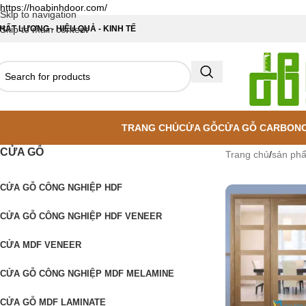
https://hoabinhdoor.com/
Skip to navigation
HẤT LƯỢNG - HIỆU QUẢ - KINH TẾ
Skip to main content
TRANG CHỦ
CỬA GỖ
CỬA GỖ CARBON
CỬA GỖ
Trang chủ
/
sản ph
CỬA GỖ CÔNG NGHIỆP HDF
CỬA GỖ CÔNG NGHIỆP HDF VENEER
CỬA MDF VENEER
CỬA GỖ CÔNG NGHIỆP MDF MELAMINE
CỬA GỖ MDF LAMINATE