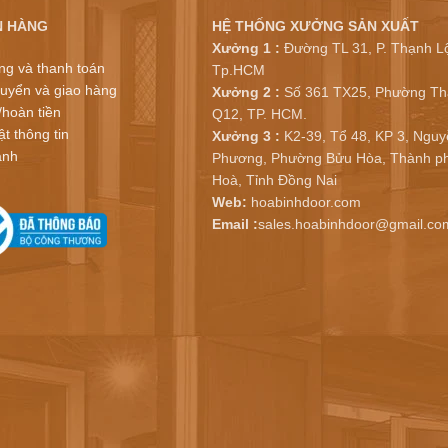
N HÀNG
HỆ THỐNG XƯỞNG SẢN XUẤT
Xưởng 1 :
Đường TL 31, P. Thạnh Lộ
ng và thanh toán
Tp.HCM
uyển và giao hàng
Xưởng 2 :
Số 361 TX25, Phường Th
/hoàn tiền
Q12, TP. HCM.
t thông tin
Xưởng 3 :
K2-39, Tổ 48, KP 3, Nguy
ành
Phương, Phường Bửu Hòa, Thành ph
Hoà, Tỉnh Đồng Nai
Web:
hoabinhdoor.com
Email :
sales.hoabinhdoor@gmail.co