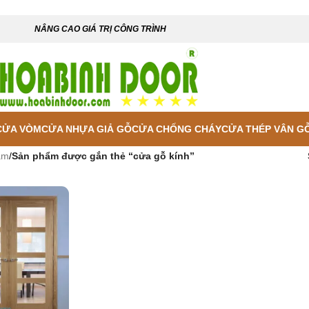
NÂNG CAO GIÁ TRỊ CÔNG TRÌNH
CỬA VÒM
CỬA NHỰA GIẢ GỖ
CỬA CHỐNG CHÁY
CỬA THÉP VÂN G
ẩm
/
Sản phẩm được gắn thẻ “cửa gỗ kính”