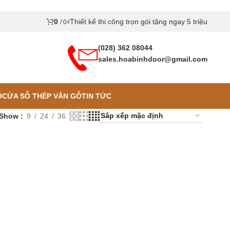
0
Thiết kế thi công trọn gói tặng ngay 5 triệu
/
0
₫
(028) 362 08044
sales.hoabinhdoor@gmail.com
Ỗ
CỬA SỖ THÉP VÂN GỖ
TIN TỨC
Show
9
24
36