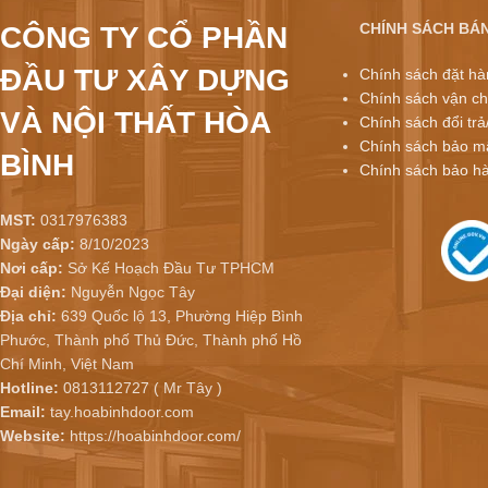
CHÍNH SÁCH BÁ
CÔNG TY CỔ PHẦN
ĐẦU TƯ XÂY DỰNG
Chính sách đặt hà
Chính sách vận ch
VÀ NỘI THẤT HÒA
Chính sách đổi trả
Chính sách bảo mậ
BÌNH
Chính sách bảo h
MST:
0317976383
Ngày cấp:
8/10/2023
Nơi cấp:
Sở Kế Hoạch Đầu Tư TPHCM
Đại diện:
Nguyễn Ngọc Tây
Địa chỉ:
639 Quốc lộ 13, Phường Hiệp Bình
Phước, Thành phố Thủ Đức, Thành phố Hồ
Chí Minh, Việt Nam
Hotline:
0813112727 ( Mr Tây )
Email:
tay.hoabinhdoor.com
Website:
https://hoabinhdoor.com/