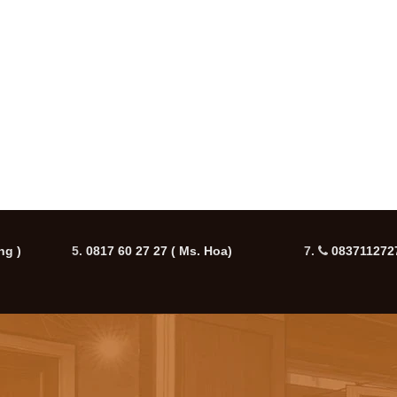
ng )
5.
0817 60 27 27
( Ms. Hoa)
7.
0837112727