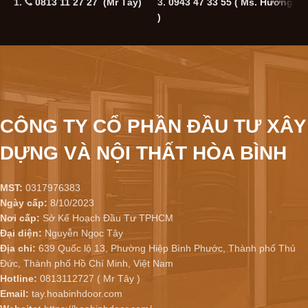
1.
0813 11 27 27 (Mr Tây)
3.
0943 47 33 55
( Ms. Hương
5
)
CÔNG TY CỔ PHẦN ĐẦU TƯ XÂY
DỰNG VÀ NỘI THẤT HÒA BÌNH
MST:
0317976383
Ngày cấp:
8/10/2023
Nơi cấp:
Sở Kế Hoạch Đầu Tư TPHCM
Đại diện:
Nguyễn Ngọc Tây
Địa chỉ:
639 Quốc lộ 13, Phường Hiệp Bình Phước, Thành phố Thủ
Đức, Thành phố Hồ Chí Minh, Việt Nam
Hotline:
0813112727 ( Mr Tây )
Email:
tay.hoabinhdoor.com