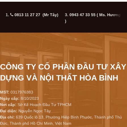
1.
0813 11 27 27 (Mr Tây)
3.
0943 47 33 55
( Ms. Hương
5
)
CÔNG TY CỔ PHẦN ĐẦU TƯ XÂY
DỰNG VÀ NỘI THẤT HÒA BÌNH
MST:
0317976383
Ngày cấp:
8/10/2023
Nơi cấp:
Sở Kế Hoạch Đầu Tư TPHCM
Đại diện:
Nguyễn Ngọc Tây
Địa chỉ:
639 Quốc lộ 13, Phường Hiệp Bình Phước, Thành phố Thủ
Đức, Thành phố Hồ Chí Minh, Việt Nam