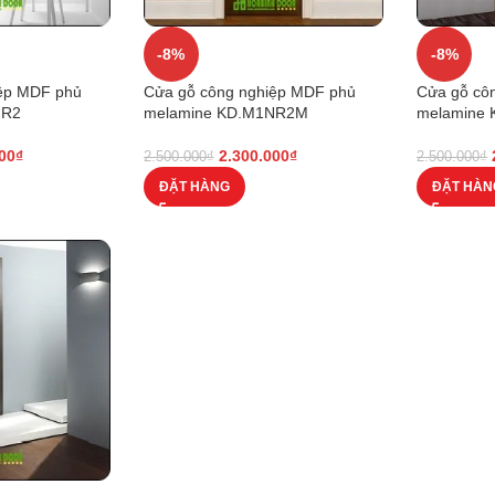
-8%
-8%
iệp MDF phủ
Cửa gỗ công nghiệp MDF phủ
Cửa gỗ cô
NR2
melamine KD.M1NR2M
melamine
00
₫
2.300.000
₫
2.500.000
₫
2.500.000
₫
ĐẶT HÀNG
ĐẶT HÀN