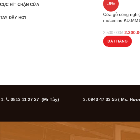
-8%
CỤC HÍT CHẶN CỬA
Cửa gỗ công ngh
TAY ĐẨY HƠI
melamine KD.MM
2.300.0
2.500.000
₫
ĐẶT HÀNG
1.
0813 11 27 27 (Mr Tây)
3.
0943 47 33 55
( Ms. Hươ