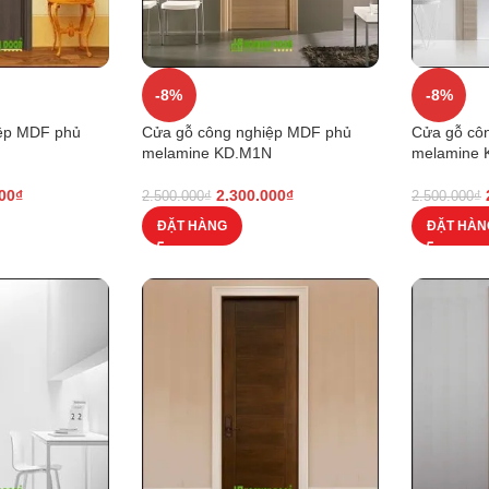
-8%
-8%
iệp MDF phủ
Cửa gỗ công nghiệp MDF phủ
Cửa gỗ cô
melamine KD.M1N
melamine
00
₫
2.300.000
₫
2.500.000
₫
2.500.000
₫
ĐẶT HÀNG
ĐẶT HÀN