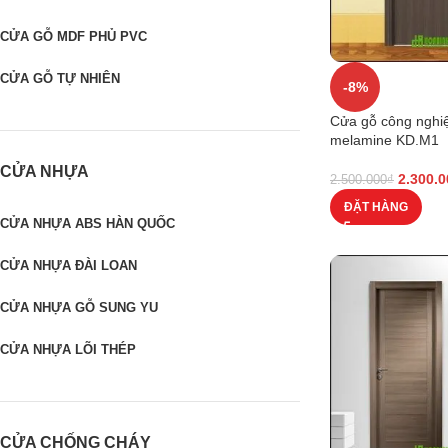
CỬA GỖ MDF PHỦ PVC
CỬA GỖ TỰ NHIÊN
-8%
Cửa gỗ công ngh
melamine KD.M1
CỬA NHỰA
2.300.0
2.500.000
₫
ĐẶT HÀNG
CỬA NHỰA ABS HÀN QUỐC
CỬA NHỰA ĐÀI LOAN
CỬA NHỰA GỖ SUNG YU
CỬA NHỰA LÕI THÉP
CỬA CHỐNG CHÁY