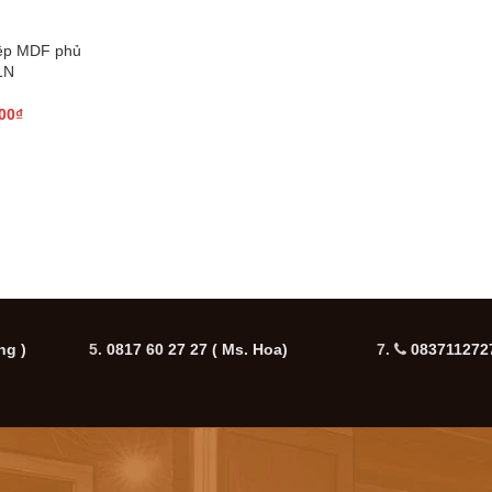
iệp MDF phủ
1N
00
₫
ng )
5.
0817 60 27 27
( Ms. Hoa)
7.
0837112727