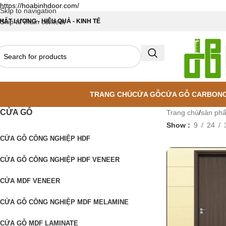
https://hoabinhdoor.com/
Skip to navigation
HẤT LƯỢNG - HIỆU QUẢ - KINH TẾ
Skip to main content
TRANG CHỦ
CỬA GỖ
CỬA GỖ CARBON
CỬA GỖ
Trang chủ
/
sản ph
Show
9
24
CỬA GỖ CÔNG NGHIỆP HDF
CỬA GỖ CÔNG NGHIỆP HDF VENEER
CỬA MDF VENEER
CỬA GỖ CÔNG NGHIỆP MDF MELAMINE
CỬA GỖ MDF LAMINATE