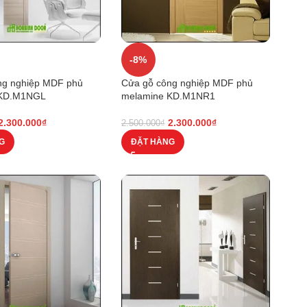
-8%
ng nghiệp MDF phủ
Cửa gỗ công nghiệp MDF phủ
 KD.M1NGL
melamine KD.M1NR1
2.300.000
₫
2.300.000
₫
2.500.000
₫
G
ĐẶT HÀNG