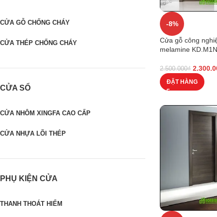
CỬA GỖ CHỐNG CHÁY
-8%
Cửa gỗ công ngh
CỬA THÉP CHỐNG CHÁY
melamine KD.M1
2.300.0
2.500.000
₫
ĐẶT HÀNG
CỬA SỔ
CỬA NHÔM XINGFA CAO CẤP
CỬA NHỰA LÕI THÉP
PHỤ KIỆN CỬA
THANH THOÁT HIỂM