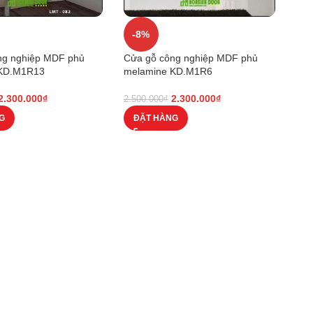
-8%
ng nghiệp MDF phủ
Cửa gỗ công nghiệp MDF phủ
 KD.M1R13
melamine KD.M1R6
2.300.000
₫
2.300.000
₫
2.500.000
₫
G
ĐẶT HÀNG