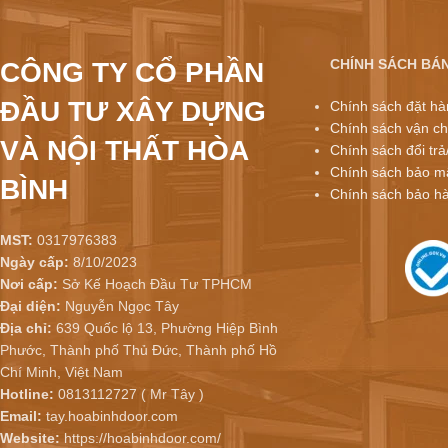
CHÍNH SÁCH BÁ
CÔNG TY CỔ PHẦN
ĐẦU TƯ XÂY DỰNG
Chính sách đặt hà
Chính sách vận ch
VÀ NỘI THẤT HÒA
Chính sách đổi trả
Chính sách bảo mậ
BÌNH
Chính sách bảo h
MST:
0317976383
Ngày cấp:
8/10/2023
Nơi cấp:
Sở Kế Hoạch Đầu Tư TPHCM
Đại diện:
Nguyễn Ngọc Tây
Địa chỉ:
639 Quốc lộ 13, Phường Hiệp Bình
Phước, Thành phố Thủ Đức, Thành phố Hồ
Chí Minh, Việt Nam
Hotline:
0813112727 ( Mr Tây )
Email:
tay.hoabinhdoor.com
Website:
https://hoabinhdoor.com/