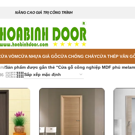
NÂNG CAO GIÁ TRỊ CÔNG TRÌNH
CỬA VÒM
CỬA NHỰA GIẢ GỖ
CỬA CHỐNG CHÁY
CỬA THÉP VÂN G
ẩm
/
Sản phẩm được gắn thẻ “Cửa gỗ công nghiệp MDF phủ melam
36