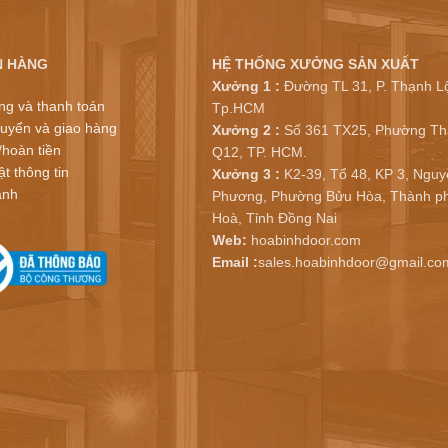
N HÀNG
HỆ THỐNG XƯỞNG SẢN XUẤT
Xưởng 1 :
Đường TL 31, P. Thạnh Lộ
ng và thanh toán
Tp.HCM
uyển và giao hàng
Xưởng 2 :
Số 361 TX25, Phường Th
/hoàn tiền
Q12, TP. HCM.
t thông tin
Xưởng 3 :
K2-39, Tổ 48, KP 3, Nguy
ành
Phương, Phường Bửu Hòa, Thành ph
Hoà, Tỉnh Đồng Nai
Web:
hoabinhdoor.com
Email :
sales.hoabinhdoor@gmail.co