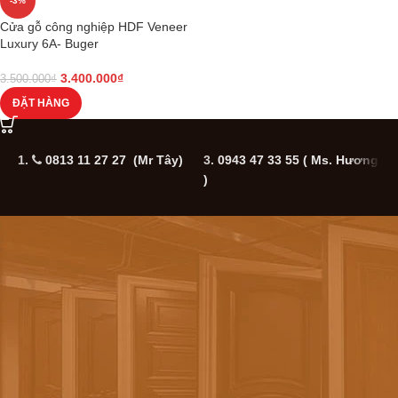
-3%
Cửa gỗ công nghiệp HDF Veneer
Luxury 6A- Buger
3.400.000
₫
3.500.000
₫
ĐẶT HÀNG
1.
0813 11 27 27 (Mr Tây)
3.
0943 47 33 55
( Ms. Hương
5
)