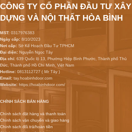
CÔNG TY CỔ PHẦN ĐẦU TƯ XÂY
DỰNG VÀ NỘI THẤT HÒA BÌNH
MST:
0317976383
Ngày cấp:
8/10/2023
Nơi cấp:
Sở Kế Hoạch Đầu Tư TPHCM
Đại diện:
Nguyễn Ngọc Tây
Địa chỉ:
639 Quốc lộ 13, Phường Hiệp Bình Phước, Thành phố Thủ
Đức, Thành phố Hồ Chí Minh, Việt Nam
Hotline:
0813112727 ( Mr Tây )
Email:
tay.hoabinhdoor.com
Website:
https://hoabinhdoor.com/
CHÍNH SÁCH BÁN HÀNG
Chính sách đặt hàng và thanh toán
Chính sách vận chuyển và giao hàng
Chính sách đổi trả/hoàn tiền