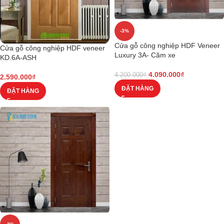
-3%
Cửa gỗ công nghiệp HDF Veneer
Cửa gỗ công nghiệp HDF veneer
Luxury 3A- Căm xe
KD.6A-ASH
4.090.000
₫
4.200.000
₫
2.590.000
₫
ĐẶT HÀNG
ĐẶT HÀNG