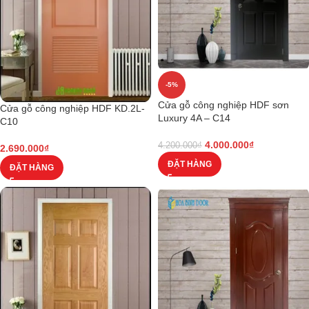
-5%
Cửa gỗ công nghiệp HDF sơn
Cửa gỗ công nghiệp HDF KD.2L-
Luxury 4A – C14
C10
4.000.000
₫
4.200.000
₫
2.690.000
₫
ĐẶT HÀNG
ĐẶT HÀNG