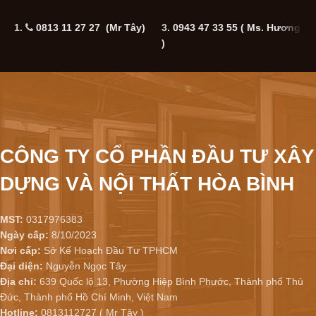
1.
0813 11 27 27 (Mr Tây)
3.
0943 47 33 55
( Ms. Hương
5
)
CÔNG TY CỔ PHẦN ĐẦU TƯ XÂY
DỰNG VÀ NỘI THẤT HÒA BÌNH
MST:
0317976383
Ngày cấp:
8/10/2023
Nơi cấp:
Sở Kế Hoạch Đầu Tư TPHCM
Đại diện:
Nguyễn Ngọc Tây
Địa chỉ:
639 Quốc lộ 13, Phường Hiệp Bình Phước, Thành phố Thủ
Đức, Thành phố Hồ Chí Minh, Việt Nam
Hotline:
0813112727 ( Mr Tây )