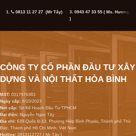
1.
0813 11 27 27 (Mr Tây)
3.
0943 47 33 55
( Ms. Hương
5
)
CÔNG TY CỔ PHẦN ĐẦU TƯ XÂY
DỰNG VÀ NỘI THẤT HÒA BÌNH
MST:
0317976383
Ngày cấp:
8/10/2023
Nơi cấp:
Sở Kế Hoạch Đầu Tư TPHCM
Đại diện:
Nguyễn Ngọc Tây
Địa chỉ:
639 Quốc lộ 13, Phường Hiệp Bình Phước, Thành phố Thủ
Đức, Thành phố Hồ Chí Minh, Việt Nam
Hotline:
0813112727 ( Mr Tây )