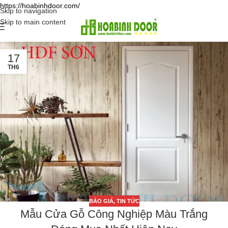
https://hoabinhdoor.com/
Skip to navigation
Skip to main content
17
TH6
BÁO GIÁ
,
TIN TỨC
Mẫu Cửa Gỗ Công Nghiệp Màu Trắng