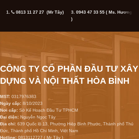
1.
0813 11 27 27 (Mr Tây)
3.
0943 47 33 55
( Ms. Hương
5
)
CÔNG TY CỔ PHẦN ĐẦU TƯ XÂY
DỰNG VÀ NỘI THẤT HÒA BÌNH
MST:
0317976383
Ngày cấp:
8/10/2023
Nơi cấp:
Sở Kế Hoạch Đầu Tư TPHCM
Đại diện:
Nguyễn Ngọc Tây
Địa chỉ:
639 Quốc lộ 13, Phường Hiệp Bình Phước, Thành phố Thủ
Đức, Thành phố Hồ Chí Minh, Việt Nam
Hotline:
0813112727 ( Mr Tây )