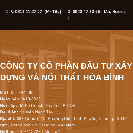
1.
0813 11 27 27 (Mr Tây)
3.
0943 47 33 55
( Ms. Hương
5
)
CÔNG TY CỔ PHẦN ĐẦU TƯ XÂY
DỰNG VÀ NỘI THẤT HÒA BÌNH
MST:
0317976383
Ngày cấp:
8/10/2023
Nơi cấp:
Sở Kế Hoạch Đầu Tư TPHCM
Đại diện:
Nguyễn Ngọc Tây
Địa chỉ:
639 Quốc lộ 13, Phường Hiệp Bình Phước, Thành phố Thủ
Đức, Thành phố Hồ Chí Minh, Việt Nam
Hotline:
0813112727 ( Mr Tây )