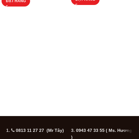
ĐẶT HÀNG
1.
0813 11 27 27 (Mr Tây)
3.
0943 47 33 55
( Ms. Hương
5
)