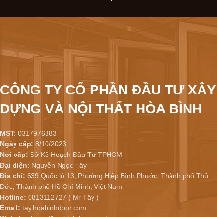
CÔNG TY CỔ PHẦN ĐẦU TƯ XÂY
DỰNG VÀ NỘI THẤT HÒA BÌNH
MST:
0317976383
Ngày cấp:
8/10/2023
Nơi cấp:
Sở Kế Hoạch Đầu Tư TPHCM
Đại diện:
Nguyễn Ngọc Tây
Địa chỉ:
639 Quốc lộ 13, Phường Hiệp Bình Phước, Thành phố Thủ
Đức, Thành phố Hồ Chí Minh, Việt Nam
Hotline:
0813112727 ( Mr Tây )
Email:
tay.hoabinhdoor.com