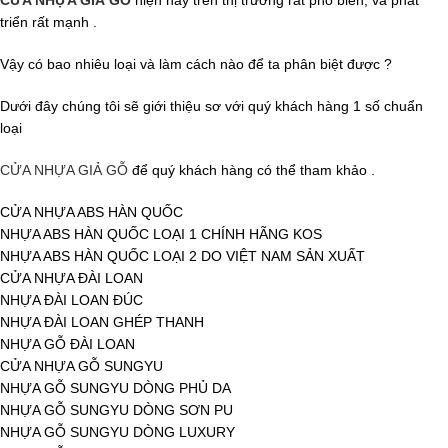
CỬA NHỰA GIẢ GỖ
hiện nay trên thị trường rất phổ biến, và phát
triển rất mạnh .
Vậy có bao nhiêu loại và làm cách nào để ta phân biệt được ?
Dưới đây chúng tôi sẽ giới thiệu sơ với quý khách hàng 1 số chuẩn
loại
CỬA NHỰA GIẢ GỖ
để quý khách hàng có thể tham khảo .
CỬA NHỰA ABS HÀN QUỐC
NHỰA ABS HÀN QUỐC LOẠI 1 CHÍNH HÃNG KOS
NHỰA ABS HÀN QUỐC LOẠI 2 DO VIỆT NAM SẢN XUẤT
CỬA NHỰA ĐÀI LOAN
NHỰA ĐÀI LOAN ĐÚC
NHỰA ĐÀI LOAN GHÉP THANH
NHỰA GỖ ĐÀI LOAN
CỬA NHỰA GỖ SUNGYU
NHỰA GỖ SUNGYU DÒNG PHỦ DA
NHỰA GỖ SUNGYU DÒNG SƠN PU
NHỰA GỖ SUNGYU DÒNG LUXURY