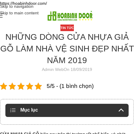
https://hoabinhdoor.com/
Skip to navigation
Skip to main content
TIN TỨC
NHỮNG DÒNG CỬA NHỰA GIẢ
GỖ LÀM NHÀ VỆ SINH ĐẸP NHẤT
NĂM 2019
Admin Web
On 18/09/2019
5/5 - (1 bình chọn)
Mục lục