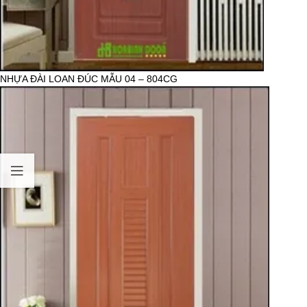
NHỰA ĐÀI LOAN ĐÚC MẪU 04 – 804CG