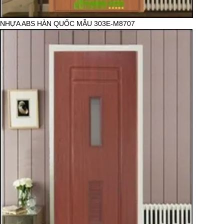
NHỰA ABS HÀN QUỐC MẪU 303E-M8707