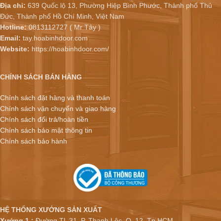
Địa chỉ:
639 Quốc lộ 13, Phường Hiệp Bình Phước, Thành phố Thủ
Đức, Thành phố Hồ Chí Minh, Việt Nam
Hotline:
0813112727 ( Mr Tây )
Email:
tay.hoabinhdoor.com
Website:
https://hoabinhdoor.com/
CHÍNH SÁCH BÁN HÀNG
Chính sách đặt hàng và thanh toán
Chính sách vận chuyển và giao hàng
Chính sách đổi trả/hoàn tiền
Chính sách bảo mật thông tin
Chính sách bảo hành
HỆ THỐNG XƯỞNG SẢN XUẤT
Xưởng 1 :
Đường TL 31, P. Thạnh Lộc, Q. 12, Tp.HCM