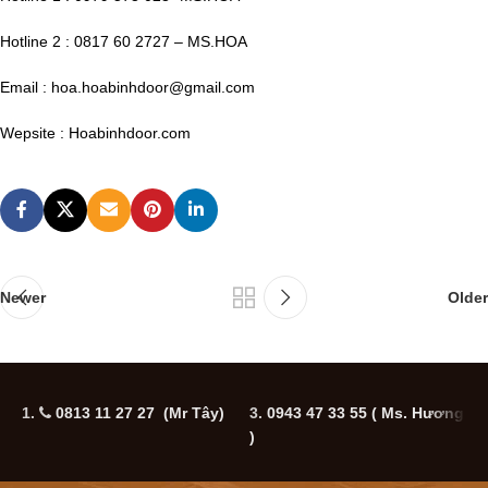
Hotline 2 : 0817 60 2727 – MS.HOA
Email : hoa.hoabinhdoor@gmail.com
Wepsite : Hoabinhdoor.com
Newer
Older
1.
0813 11 27 27 (Mr Tây)
3.
0943 47 33 55
( Ms. Hương
5
)