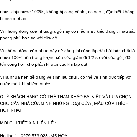
như : chịu nước 100% , không bị cong vênh , co ngót , đặc biệt không
bị mối mọt ăn .
Vì những dòng cửa nhựa giả gỗ này có mẫu mã , kiểu dáng , màu sắc
phong phú hơn so với cửa gỗ .
Vì những dòng cửa nhựa này dễ dàng thi công lắp đặt bởi bản chất là
nhựa 100% nên trọng lượng của cửa giảm đi 1/2 so với cửa gỗ , đỡ
tốn công hơn cho phần khuân vác khi lắp đặt .
Vì là nhựa nên dễ dàng vệ sinh lau chùi . có thể vệ sinh trực tiếp với
nước mà k bị nhiễm nước .
QUÝ KHÁCH HÀNG CÓ THỂ THAM KHẢO BÀI VIẾT VÀ LỰA CHỌN
CHO CĂN NHÀ CỦA MÌNH NHỮNG LOẠI CỬA , MẪU CỬA THÍCH
HỢP NHẤT .
MỌI CHI TIẾT XIN LIÊN HỆ :
Hotline 1 : 0979 573 023 -MS.HOA