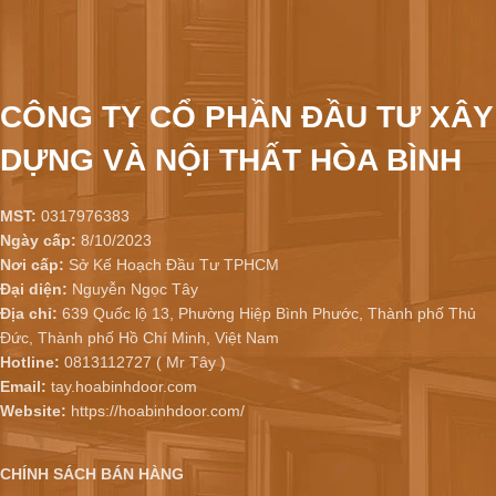
CÔNG TY CỔ PHẦN ĐẦU TƯ XÂY
DỰNG VÀ NỘI THẤT HÒA BÌNH
MST:
0317976383
Ngày cấp:
8/10/2023
Nơi cấp:
Sở Kế Hoạch Đầu Tư TPHCM
Đại diện:
Nguyễn Ngọc Tây
Địa chỉ:
639 Quốc lộ 13, Phường Hiệp Bình Phước, Thành phố Thủ
Đức, Thành phố Hồ Chí Minh, Việt Nam
Hotline:
0813112727 ( Mr Tây )
Email:
tay.hoabinhdoor.com
Website:
https://hoabinhdoor.com/
CHÍNH SÁCH BÁN HÀNG