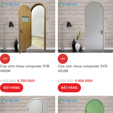
-2%
-4%
Cửa vòm nhựa composite SYB:
Cửa vòm nhựa composite SYD:
V689K
V0188
4.700.000
₫
4.400.000
₫
4.800.000
₫
4.600.000
₫
ĐẶT HÀNG
ĐẶT HÀNG