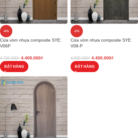
-6%
-2%
Cửa vòm nhựa composite SYE:
Cửa vòm nhựa composite SYE:
V06P
V08-P
4.400.000
₫
4.400.000
₫
4.700.000
₫
4.500.000
₫
ĐẶT HÀNG
ĐẶT HÀNG