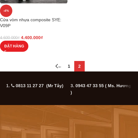
-4%
Cửa vòm nhựa composite SYE:
V09P
4.400.000
₫
4.600.000
₫
ĐẶT HÀNG
←
1
2
1.
0813 11 27 27 (Mr Tây)
3.
0943 47 33 55
( Ms. Hương
5
)