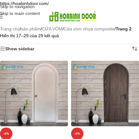
https://hoabinhdoor.com/
Skip to navigation
Skip to main content
Trang chủ
/
sản phẩm
/
CỬA VÒM
/
Cửa vòm nhựa composite
/
Trang 2
Hiển thị 17–29 của 29 kết quả
Show sidebar
-4%
-4%