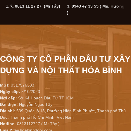
1.
0813 11 27 27 (Mr Tây)
3.
0943 47 33 55
( Ms. Hương
5
)
CÔNG TY CỔ PHẦN ĐẦU TƯ XÂY
DỰNG VÀ NỘI THẤT HÒA BÌNH
MST:
0317976383
Ngày cấp:
8/10/2023
Nơi cấp:
Sở Kế Hoạch Đầu Tư TPHCM
Đại diện:
Nguyễn Ngọc Tây
Địa chỉ:
639 Quốc lộ 13, Phường Hiệp Bình Phước, Thành phố Thủ
Đức, Thành phố Hồ Chí Minh, Việt Nam
Hotline:
0813112727 ( Mr Tây )
Email:
tay.hoabinhdoor.com