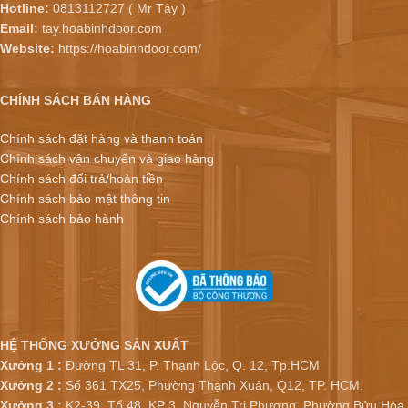
Hotline:
0813112727 ( Mr Tây )
Email:
tay.hoabinhdoor.com
Website:
https://hoabinhdoor.com/
CHÍNH SÁCH BÁN HÀNG
Chính sách đặt hàng và thanh toán
Chính sách vận chuyển và giao hàng
Chính sách đổi trả/hoàn tiền
Chính sách bảo mật thông tin
Chính sách bảo hành
HỆ THỐNG XƯỞNG SẢN XUẤT
Xưởng 1 :
Đường TL 31, P. Thạnh Lộc, Q. 12, Tp.HCM
Xưởng 2 :
Số 361 TX25, Phường Thạnh Xuân, Q12, TP. HCM.
Xưởng 3 :
K2-39, Tổ 48, KP 3, Nguyễn Tri Phương, Phường Bửu Hòa,