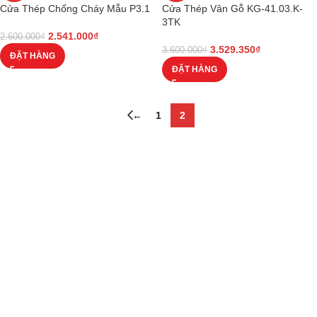
Cửa Thép Chống Cháy Mẫu P3.1
Cửa Thép Vân Gỗ KG-41.03.K-
3TK
2.541.000
₫
2.600.000
₫
3.529.350
₫
3.600.000
₫
ĐẶT HÀNG
ĐẶT HÀNG
←
1
2