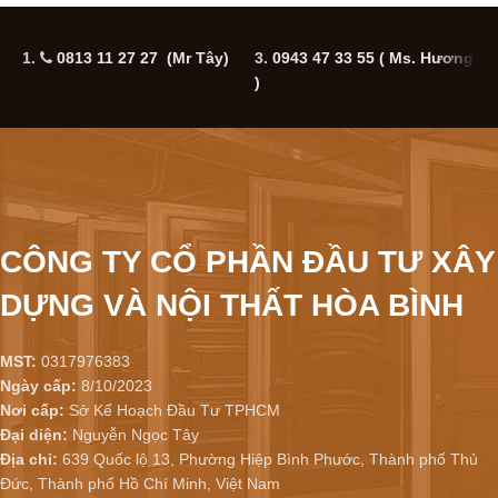
1.
0813 11 27 27 (Mr Tây)
3.
0943 47 33 55
( Ms. Hương
5
)
CÔNG TY CỔ PHẦN ĐẦU TƯ XÂY
DỰNG VÀ NỘI THẤT HÒA BÌNH
MST:
0317976383
Ngày cấp:
8/10/2023
Nơi cấp:
Sở Kế Hoạch Đầu Tư TPHCM
Đại diện:
Nguyễn Ngọc Tây
Địa chỉ:
639 Quốc lộ 13, Phường Hiệp Bình Phước, Thành phố Thủ
Đức, Thành phố Hồ Chí Minh, Việt Nam