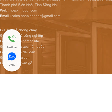
Thành phố Biên Hoà, Tỉnh Đồng Nai
Web:
hoabinhdoor.com
Email :
sales.hoabinhdoor@gmail.com
Giá cửa gỗ chống cháy
Giá cửa gỗ gỗ công nghiệp
Giá cửa nhựa composite
Giá cửa nhựa abs hàn quốc
Hotline
Giá cửa nhựa đài loan
Giá cửa gỗ carbon
Giá cửa thép vân gỗ
Zalo
Hoabinhdoor - Showroom cửa online
CỬA NHỰA COMPOSITE GIÁ CHỈ 2.900.000/BỘ