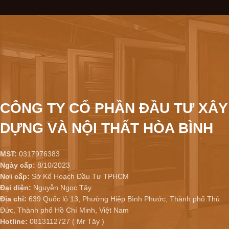
CÔNG TY CỔ PHẦN ĐẦU TƯ XÂY
DỰNG VÀ NỘI THẤT HÒA BÌNH
MST:
0317976383
Ngày cấp:
8/10/2023
Nơi cấp:
Sở Kế Hoạch Đầu Tư TPHCM
Đại diện:
Nguyễn Ngọc Tây
Địa chỉ:
639 Quốc lộ 13, Phường Hiệp Bình Phước, Thành phố Thủ
Đức, Thành phố Hồ Chí Minh, Việt Nam
Hotline:
0813112727 ( Mr Tây )