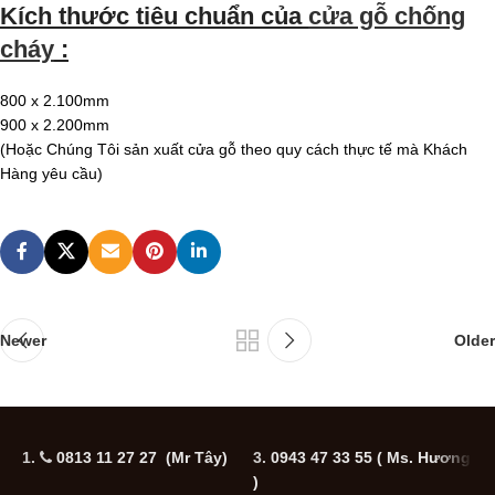
Kích thước tiêu chuẩn của
cửa gỗ chống
cháy
:
800 x 2.100mm
900 x 2.200mm
(Hoặc Chúng Tôi sản xuất cửa gỗ theo quy cách thực tế mà Khách
Hàng yêu cầu)
Newer
Older
1.
0813 11 27 27 (Mr Tây)
3.
0943 47 33 55
( Ms. Hương
5
)